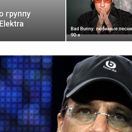
ю группу
lektra
Bad Bunny: любимые песни
90-х