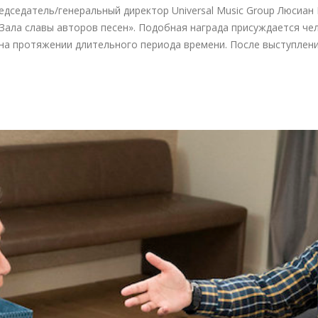
редседатель/генеральный директор Universal Music Group Люсиан
«Зала славы авторов песен». Подобная награда присуждается че
на протяжении длительного периода времени. После выступления