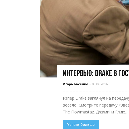
Интервью: Drake в го
Игорь Басенко
-
09.06.2016
Рэпер Drake заглянул на передачу
весело. Смотрите передачу «Зве
The Flowmastaz. Джимини Глик:...
Узнать больше