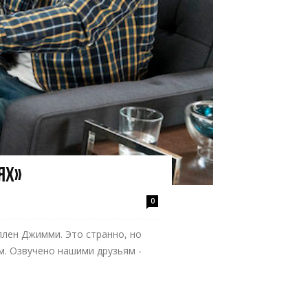
ях»
0
оллен Джимми. Это странно, но
м. Озвучено нашими друзьям -