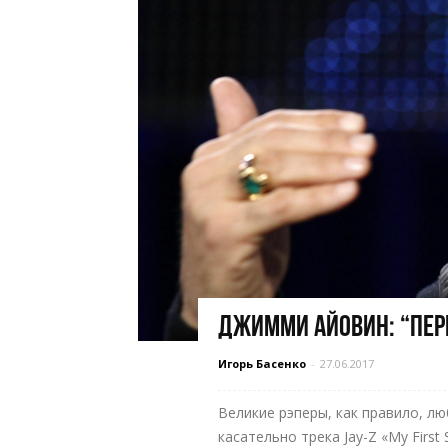
Джимми Айовин: “Пере
Игорь Басенко
-
27.06.2017
Великие рэперы, как правило, л
касательно трека Jay-Z «My First