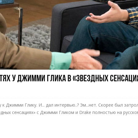
стях у Джимми Глика в «Звездных сенсаци
 к Джимми Глику. И... дал интервью..? Эм...нет. Скорее был затр
здных сенсациях» с Джимми Гликом и Drake полностью на русско