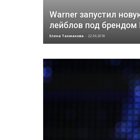
Warner запустил нову
лейблов под брендом E
Елена Такмакова
-
22.06.2018