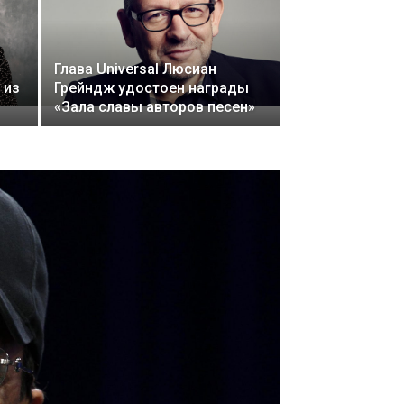
Глава Universal Люсиан
 из
Грейндж удостоен награды
«Зала славы авторов песен»