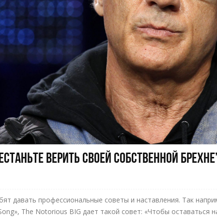
станьте верить своей собственной брехне
юбят давать профессиональные советы и наставления. Так напри
 Song», The Notorious BIG дает такой совет: «Чтобы оставаться 