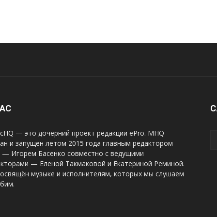
НАС
С
cHQ — это дочерний проект редакции ePro. MHQ
ан и запущен летом 2015 года главным редактором
o — Игорем Басенко совместно с ведущими
акторами — Еленой Такмаковой и Екатериной Реминой.
посвящён музыке и исполнителям, которых мы слушаем
бим.