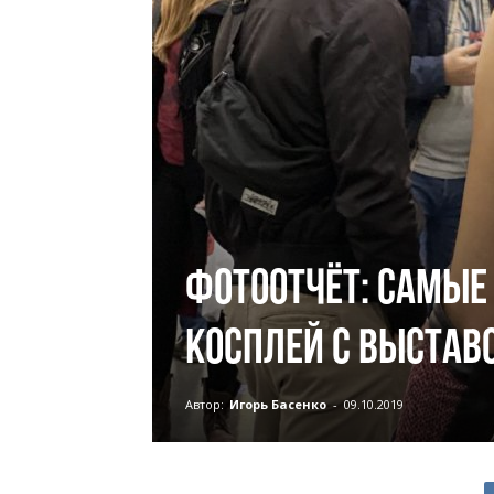
Фотоотчёт: Самые
косплей с выставо
Автор:
Игорь Басенко
-
09.10.2019