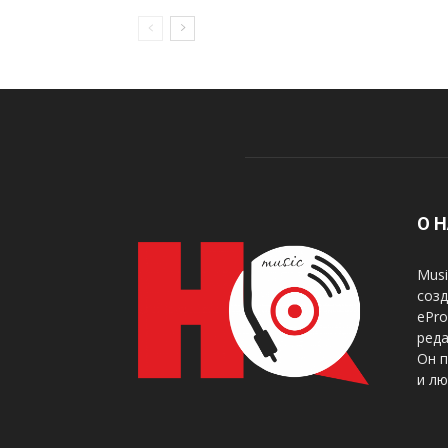
О 
Musi
созд
ePr
ред
Он 
и лю