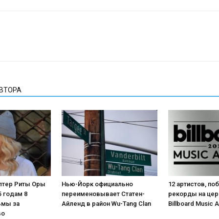
АВТОРА
лтер Риты Оры
Нью-Йорк официально
12 артистов, по
5 годам 8
переименовывает Статен-
рекорды на це
ьмы за
Айленд в район Wu-Tang Clan
Billboard Music 
во