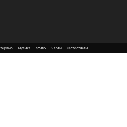
тервью
Музыка
Чтиво
Чарты
Фотоотчёты