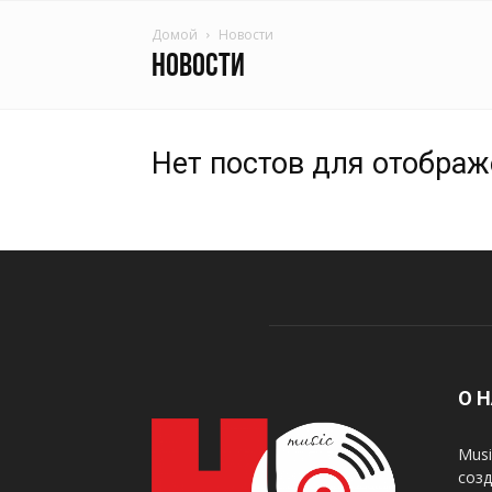
Домой
Новости
НОВОСТИ
Нет постов для отобра
О 
Musi
созд