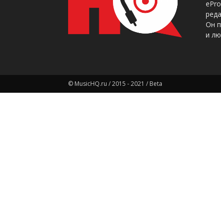
ePr
ред
Он 
и лю
© MusicHQ.ru / 2015 - 2021 / Beta