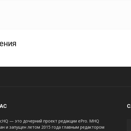
жения
НАС
С
cHQ — это дочерний проект редакции ePro. MHQ
ан и запущен летом 2015 года главным редактором