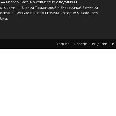
o — Игорем Басенко совместно с ведущими
акторами — Еленой Такмаковой и Екатериной Реминой.
посвящён музыке и исполнителям, которых мы слушаем
бим.
Главная
Новости
Рецензии
Ин