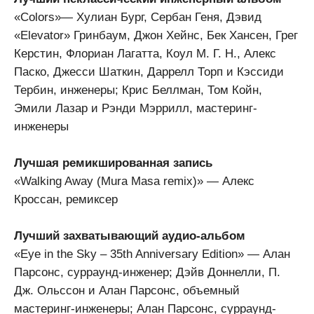
«Colors»— Хулиан Бург, Сербан Геня, Дэвид
«Elevator» Гринбаум, Джон Хейнс, Бек Хансен, Грег
Керстин, Флориан Лагатта, Коул М. Г. Н., Алекс
Паско, Джесси Шаткин, Даррелл Торп и Кэссиди
Тербин, инженеры; Крис Беллман, Том Койн,
Эмили Лазар и Рэнди Мэррилл, мастеринг-
инженеры
Лучшая ремикшированная запись
«Walking Away (Mura Masa remix)» — Алекс
Кроссан, ремиксер
Лучший захватывающий аудио-альбом
«Eye in the Sky – 35th Anniversary Edition» — Алан
Парсонс, сурраунд-инженер; Дэйв Доннелли, П.
Дж. Ольссон и Алан Парсонс, объемный
мастеринг-инженеры; Алан Парсонс, сурраунд-