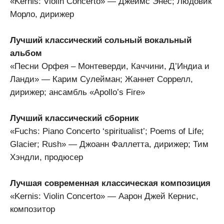
«Kernis: Violin Concerto» — Джеймс Энес; Людовик
Морло, дирижер
Лучший классический сольный вокальный
альбом
«Песни Орфея – Монтеверди, Каччини, Д’Индиа и
Ланди» — Карим Сулейман; Жаннет Соррелл,
дирижер; ансамбль «Apollo’s Fire»
Лучший классический сборник
«Fuchs: Piano Concerto ‘spiritualist’; Poems of Life;
Glacier; Rush» — Джоанн Фаллетта, дирижер; Тим
Хэндли, продюсер
Лучшая современная классическая композиция
«Kernis: Violin Concerto» — Аарон Джей Кернис,
композитор