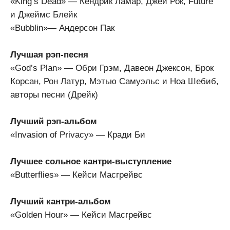
«King’s Dead» — Кендрик Ламар, Джей Рок, Future
и Джеймс Блейк
«Bubblin»— Андерсон Пак
Лучшая рэп-песня
«God’s Plan» — Обри Грэм, Давеон Джексон, Брок
Корсан, Рон Латур, Мэтью Самуэльс и Ноа Шебиб,
авторы песни (Дрейк)
Лучший рэп-альбом
«Invasion of Privacy» — Кради Би
Лучшее сольное кантри-выступление
«Butterflies» — Кейси Масгрейвс
Лучший кантри-альбом
«Golden Hour» — Кейси Масгрейвс