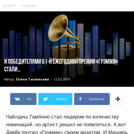
Домой
Новости
И победителями 61-й ежегодной премии «Грэмми»
стали…
Автор:
Елена Такмакова
-
12.02.2019
VK
Twitter
Facebook
Чайлдиш Гамбино стал лидером по количеству
номинаций, но артист решил не появляться. А вот
Дрейк почтил «Грэмми» своим визитом. И Мишель