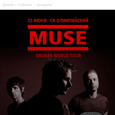
Домой
События
Концерты