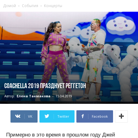
Домой
События
Концерты
Coachella 2019 празднует реггетон
Автор:
Елена Такмакова
-
15.04.2019
VK
Twitter
Facebook
Примерно в это время в прошлом году Джей