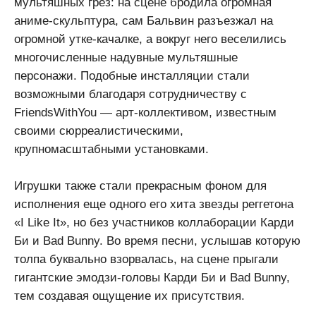
мультяшных грез: на сцене бродила огромная
аниме-скульптура, сам Бальвин разъезжал на
огромной утке-качалке, а вокруг него веселились
многочисленные надувные мультяшные
персонажи. Подобные инсталляции стали
возможными благодаря сотрудничеству с
FriendsWithYou — арт-коллективом, известным
своими сюрреалистическими,
крупномасштабными установками.
Игрушки также стали прекрасным фоном для
исполнения еще одного его хита звезды реггетона
«I Like It», но без участников коллаборации Карди
Би и Bad Bunny. Во время песни, услышав которую
толпа буквально взорвалась, на сцене прыгали
гигантские эмодзи-головы Карди Би и Bad Bunny,
тем создавая ощущение их присутствия.